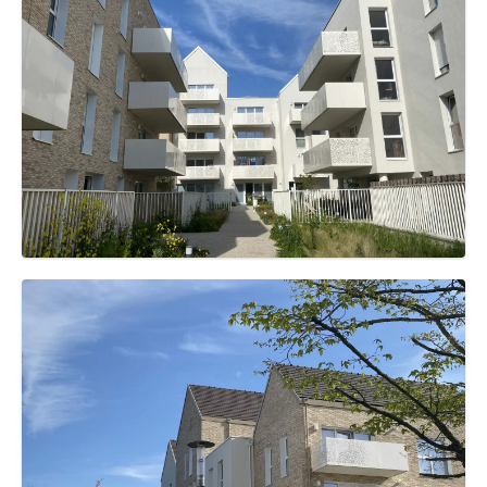
les différents lots, un nombre limité de matériaux est
mis en œuvre sur les constructions. On retrouve la
tuile plate, la brique en terre cuite et l’enduit clair
taloché éponge. La tuile est mise en valeur par des
toitures à double pente offrant, le long de la rive, des
pignons caractéristiques de l’architecture fluviale
présente sur les bords de la Deûle. Choix de matériaux
de tons clairs pour lutter contre les ilots de chaleur.