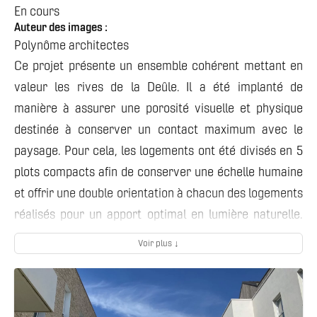
En cours
Auteur des images :
Polynôme architectes
Ce projet présente un ensemble cohérent mettant en
valeur les rives de la Deûle. Il a été implanté de
manière à assurer une porosité visuelle et physique
destinée à conserver un contact maximum avec le
paysage. Pour cela, les logements ont été divisés en 5
plots compacts afin de conserver une échelle humaine
et offrir une double orientation à chacun des logements
réalisés pour un apport optimal en lumière naturelle.
Les modulations de hauteur (entre 3 et 5 niveaux) des 5
Voir plus ↓
plots compacts offrent une skyline variée permettant
de réduire l’impact visuel des bâtiments dans le
paysage. Afin de créer une cohérence générale entre