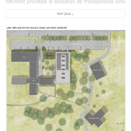
bâtiment privilégie la sensation de transparence ainsi
que son intégration au sein d’un site fortement
Voir plus ↓
végétalisé. Les matériaux, respectueux de
l’environnement, sont en accord avec une conception
passive poussée nécessaire pour l’obtention du niveau
énergétique BEPOS.
Au sein de l’établissement a été privilégié un espace de
partage centralisé : le coworking qui est au cœur de
l’organisation du projet. Il se positionne comme
l’espace moteur de la réflexion des étudiants avant que
ces derniers ne se dirigent vers les différents espaces
d’application.