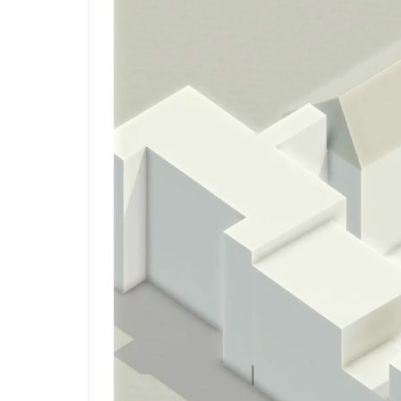
des espaces, la sérénité des locataires t
rencontre et aux échanges entre voisins.
Créer un projet environnemental exemplaire 
pacte Lille Bas Carbone en y intégrant des 
bon sens permettant de concevoir un bâtime
et au coût d’entretien réduit.
Inscrire les logements dans une démarc
durable, qui puisse à la fois être appropri
respecter les contraintes des opérationn
promouvoir le bien-être physique et moral q
la nature.