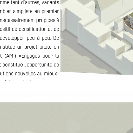
mme tant d’autres, vacants
mbler simpliste en premier
s nécessairement propices à
itif de densification et de
 développer peu à peu. De
nstitue un projet pilote en
rét (AMI) «Engagés pour la
t constitue l’opportunité de
lutions nouvelles au mieux-
produire cette démarche sur
projet, à son contexte et à
lusieurs enjeux qui seront
ctionnelles, chaleureuses et
ar la qualité et l’ergonomie