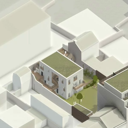
out en étant propice à la
respectant les volontés du
notions de simplicité et de
nt durable, facile à gérer
he paysagère et végétale
able par les locataires et
els de LMH. L’idée est de
ue procure le contact avec