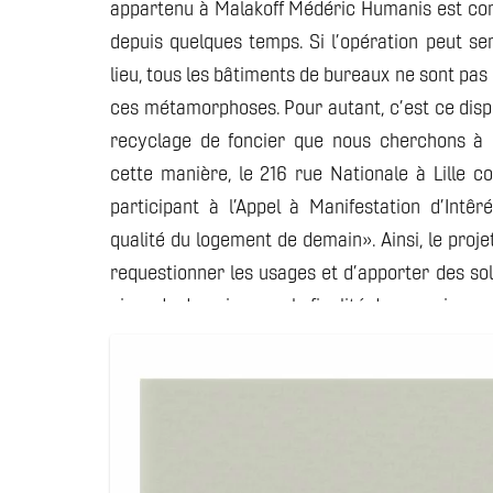
appartenu à Malakoff Médéric Humanis est co
depuis quelques temps. Si l’opération peut se
lieu, tous les bâtiments de bureaux ne sont pa
ces métamorphoses. Pour autant, c’est ce dispos
recyclage de foncier que nous cherchons à
cette manière, le 216 rue Nationale à Lille co
participant à l’Appel à Manifestation d’Intê
qualité du logement de demain». Ainsi, le proje
requestionner les usages et d’apporter des so
vivre de demain, avec la finalité de pouvoir re
d’autres sites.Notre réflexion par rapport au 
son programme, nous a permis d’identifier p
déterminant dans notre travail :
Offrir des unités de voisinage à la fois fon
sécurisantes, où l’architecture favorisera, p